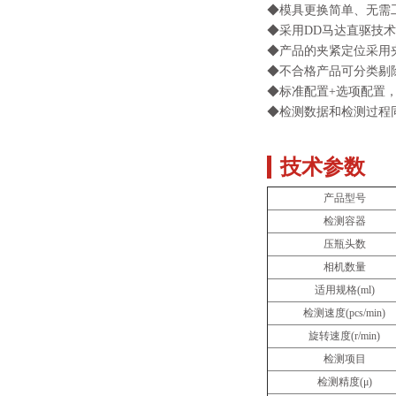
◆模具更换简单、无需
◆采用DD马达直驱技
◆产品的夹紧定位采用
◆不合格产品可分类剔
◆标准配置+选项配置
◆检测数据和检测过程同
技术参数
产品型号
检测容器
压瓶头数
相机数量
适用规格(ml)
检测速度(pcs/min)
旋转速度(r/min)
检测项目
检测精度(μ)