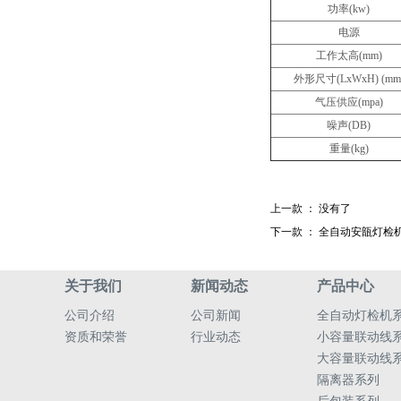
功率(kw)
电源
工作太高(mm)
外形尺寸(LxWxH) (mm
气压供应(mpa)
噪声(DB)
重量(kg)
上一款 ：
没有了
下一款 ：
全自动安瓿灯检
关于我们
新闻动态
产品中心
公司介绍
公司新闻
全自动灯检机
资质和荣誉
行业动态
小容量联动线
大容量联动线
隔离器系列