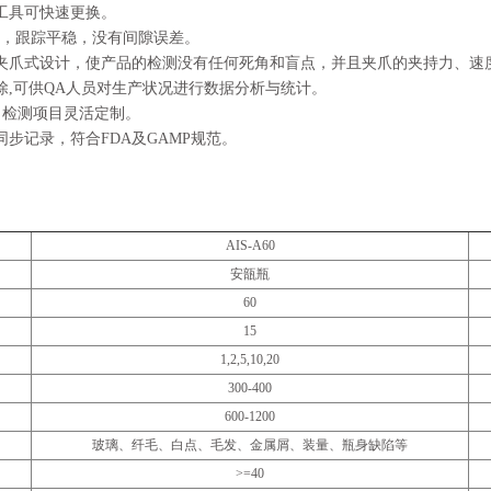
工具可快速更换。
术，跟踪平稳，没有间隙误差。
夹爪式设计，使产品的检测没有任何死角和盲点，并且夹爪的夹持力、速
除,可供QA人员对生产状况进行数据分析与统计。
，检测项目灵活定制。
步记录，符合FDA及GAMP规范。
AIS-A60
安瓿瓶
60
15
1,2,5,10,20
300-400
600-1200
玻璃、纤毛、白点、毛发、金属屑、装量、瓶身缺陷等
>=40